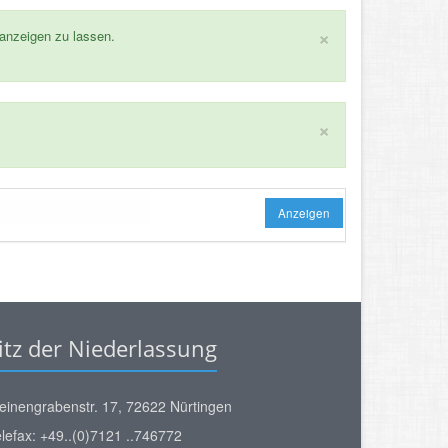
×
 anzeigen zu lassen.
×
Anzeigen
itz der Niederlassung
einengrabenstr. 17, 72622 Nürtingen
lefax: +49..(0)7121 ..746772