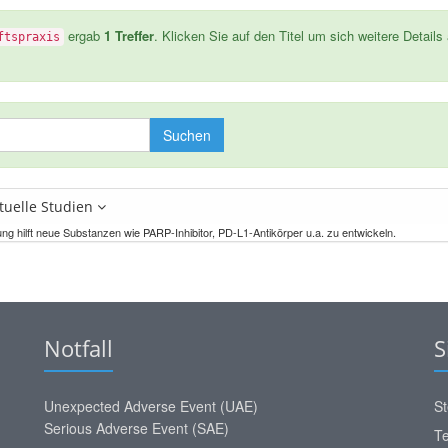
ergab
1 Treffer
. Klicken Sie auf den Titel um sich weitere Details
ftspraxis
Suchen
ktuelle Studien
hung hilft neue Substanzen wie PARP-Inhibitor, PD-L1-Antikörper u.a. zu entwickeln.
Notfall
S
Unexpected Adverse Event (UAE)
St
Serious Adverse Event (SAE)
Te