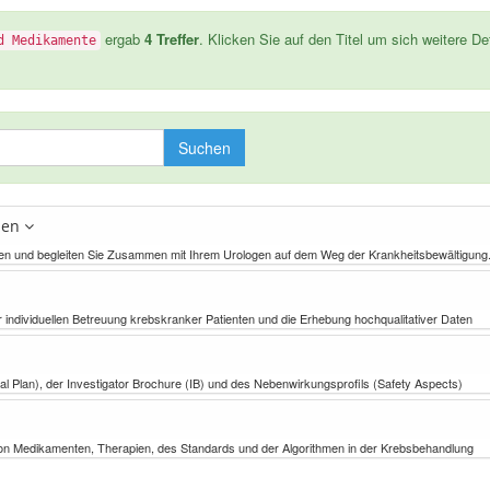
ergab
4 Treffer
. Klicken Sie auf den Titel um sich weitere De
d Medikamente
Suchen
onen
ionen und begleiten Sie Zusammen mit Ihrem Urologen auf dem Weg der Krankheitsbewältigung
r individuellen Betreuung krebskranker Patienten und die Erhebung hochqualitativer Daten
al Plan), der Investigator Brochure (IB) und des Nebenwirkungsprofils (Safety Aspects)
von Medikamenten, Therapien, des Standards und der Algorithmen in der Krebsbehandlung