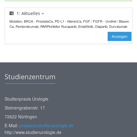
1: Aktuelles
Mutation, BRCA - ProstataCa, PD-L1 - NierenCa, FGF / FGFR - Urothel / Blasen
Ca, Pembrolizumab, PARPinhibitor Rucaparib, Erdafitinib, Olaparib, Durvalumab
Anzeigen
Studienzentrum
Studienpraxis Urologie
Steinengrabenstr. 17
72622 Nürtingen
E-Mail:
praxis(at)studienurologie.de
http://www.studienurologie.de