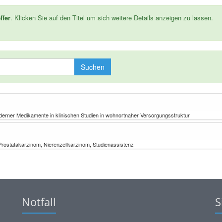
ffer
. Klicken Sie auf den Titel um sich weitere Details anzeigen zu lassen.
Suchen
oderner Medikamente in klinischen Studien in wohnortnaher Versorgungsstruktur
Prostatakarzinom, Nierenzellkarzinom, Studienassistenz
Notfall
S