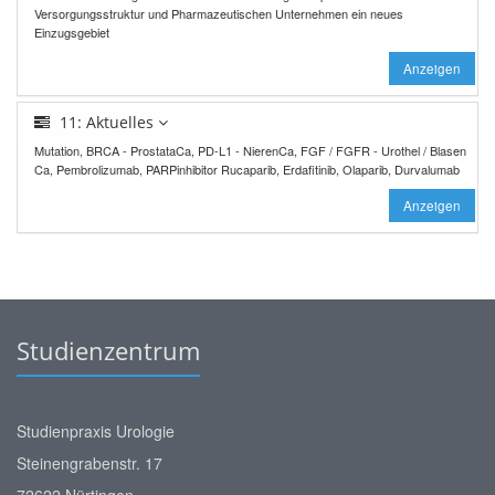
Versorgungsstruktur und Pharmazeutischen Unternehmen ein neues
Einzugsgebiet
Anzeigen
11: Aktuelles
Mutation, BRCA - ProstataCa, PD-L1 - NierenCa, FGF / FGFR - Urothel / Blasen
Ca, Pembrolizumab, PARPinhibitor Rucaparib, Erdafitinib, Olaparib, Durvalumab
Anzeigen
Studienzentrum
Studienpraxis Urologie
Steinengrabenstr. 17
72622 Nürtingen