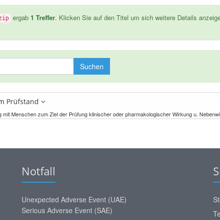
ergab
1 Treffer
. Klicken Sie auf den Titel um sich weitere Details anzeig
zip
Suchen
em Prüfstand
g mit Menschen zum Ziel der Prüfung klinischer oder pharmakologischer Wirkung u. Nebenw
Notfall
S
Unexpected Adverse Event (UAE)
St
Serious Adverse Event (SAE)
Te