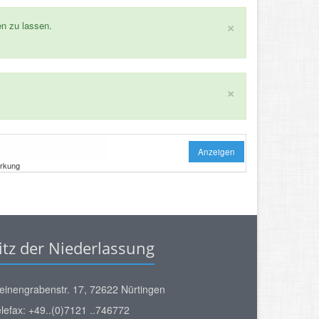
×
en zu lassen.
×
Anzeigen
irkung
itz der Niederlassung
einengrabenstr. 17, 72622 Nürtingen
lefax: +49..(0)7121 ..746772