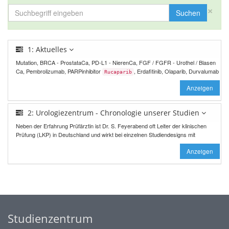
×
Suchen
1: Aktuelles
Mutation, BRCA - ProstataCa, PD-L1 - NierenCa, FGF / FGFR - Urothel / Blasen
Ca, Pembrolizumab, PARPinhibitor
, Erdafitinib, Olaparib, Durvalumab
Rucaparib
Anzeigen
2: Urologiezentrum - Chronologie unserer Studien
Neben der Erfahrung Prüfärztin ist Dr. S. Feyerabend oft Leiter der klinischen
Prüfung (LKP) in Deutschland und wirkt bei einzelnen Studiendesigns mit
Anzeigen
Studienzentrum