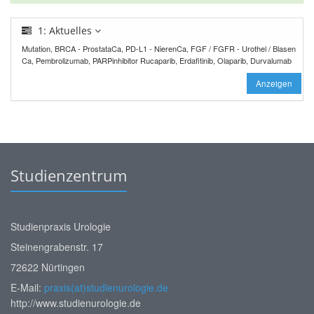
1: Aktuelles
Mutation, BRCA - ProstataCa, PD-L1 - NierenCa, FGF / FGFR - Urothel / Blasen
Ca, Pembrolizumab, PARPinhibitor Rucaparib, Erdafitinib, Olaparib, Durvalumab
Anzeigen
Studienzentrum
Studienpraxis Urologie
Steinengrabenstr. 17
72622 Nürtingen
E-Mail:
praxis(at)studienurologie.de
http://www.studienurologie.de