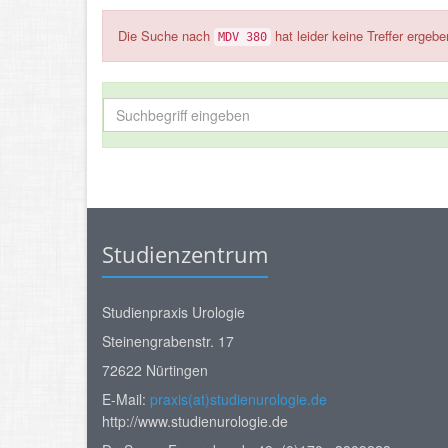
Die Suche nach
hat leider keine Treffer ergeb
MDV 380
Studienzentrum
Studienpraxis Urologie
Steinengrabenstr. 17
72622 Nürtingen
E-Mail:
praxis(at)studienurologie.de
http://www.studienurologie.de