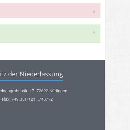
×
×
itz der Niederlassung
einengrabenstr. 17, 72622 Nürtingen
lefax: +49..(0)7121 ..746772