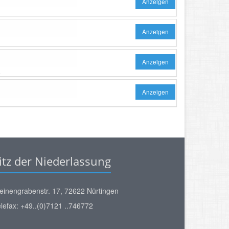
Anzeigen
Anzeigen
Anzeigen
.
Anzeigen
itz der Niederlassung
einengrabenstr. 17, 72622 Nürtingen
lefax: +49..(0)7121 ..746772