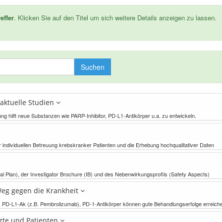
reffer
. Klicken Sie auf den Titel um sich weitere Details anzeigen zu lassen.
Suchen
 aktuelle Studien
hung hilft neue Substanzen wie PARP-Inhibitor, PD-L1-Antikörper u.a. zu entwickeln.
r individuellen Betreuung krebskranker Patienten und die Erhebung hochqualitativer Daten
al Plan), der Investigator Brochure (IB) und des Nebenwirkungsprofils (Safety Aspects)
eg gegen die Krankheit
, PD-L1-Ak (z.B. Pembrolizumab), PD-1-Antikörper können gute Behandlungserfolge erreich
rzte und Patienten