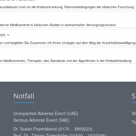
ergrundwissen rund um die Krebserkrankung, Rahmenbedingungen der klinischen Forschung
oderner Medikamente in klinischen Studien in wohnortnaher Versorgungsstruktur
onen
ionen und begleiten Sie Zusammen mit Ihrem Urologen auf dem Weg der Krankheitsbewältigung
von Medikamenten, Therapien, des Standards und der Algorithmen in der Krebsbehandlung
Notfall
S
Unexpected Adverse Event (UAE)
St
Serious Adverse Event (SAE)
Te
Dr. Susan Feyerabend (0170 .. 3809223)
Prof. Dr. Tilman Todenhöfer (01520 .. 1622246)