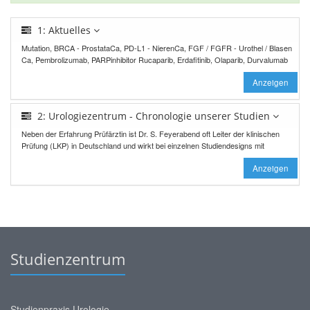
1: Aktuelles
Mutation, BRCA - ProstataCa, PD-L1 - NierenCa, FGF / FGFR - Urothel / Blasen
Ca, Pembrolizumab, PARPinhibitor Rucaparib, Erdafitinib, Olaparib, Durvalumab
Anzeigen
2: Urologiezentrum - Chronologie unserer Studien
Neben der Erfahrung Prüfärztin ist Dr. S. Feyerabend oft Leiter der klinischen
Prüfung (LKP) in Deutschland und wirkt bei einzelnen Studiendesigns mit
Anzeigen
Studienzentrum
Studienpraxis Urologie