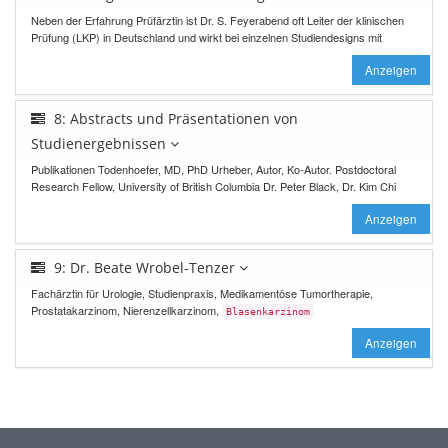
Neben der Erfahrung Prüfärztin ist Dr. S. Feyerabend oft Leiter der klinischen
Prüfung (LKP) in Deutschland und wirkt bei einzelnen Studiendesigns mit
Anzeigen
8: Abstracts und Präsentationen von
Studienergebnissen
Publikationen Todenhoefer, MD, PhD Urheber, Autor, Ko-Autor. Postdoctoral
Research Fellow, University of British Columbia Dr. Peter Black, Dr. Kim Chi
Anzeigen
9: Dr. Beate Wrobel-Tenzer
Fachärztin für Urologie, Studienpraxis, Medikamentöse Tumortherapie,
Prostatakarzinom, Nierenzellkarzinom,
Blasenkarzinom
Anzeigen