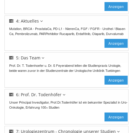
Anzeigen
4: Aktuelles
Mutation, BRCA - ProstataCa, PD-L1 - NierenCa, FGF / FGFR - Urothel / Blasen
Ca, Pembrolizumab, PARPinhibitor Rucaparib, Erdafitinib, Olaparib, Durvalumab
Anzeigen
5: Das Team
Prof. Dr. T. Todenhoefer u. Dr. S Feyerabend leiten die Studienpraxis Urologie,
beide waren zuvor in der Studienzentrale der Urologische Uniklinik Tuebingen
Anzeigen
6: Prof. Dr. Todenhöfer
Unser Principal Investigator, Prof.Dr.Todenhöfer ist ein bekannter Spezialist in Uro-
Onkologie, Erfahrung 100+ Studien
Anzeigen
7: Urologiezentrum - Chronologie unserer Studien