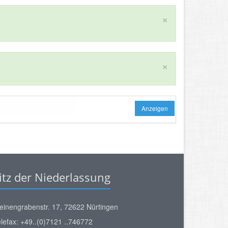
×
×
Anzeigen
itz der Niederlassung
einengrabenstr. 17, 72622 Nürtingen
lefax: +49..(0)7121 ..746772