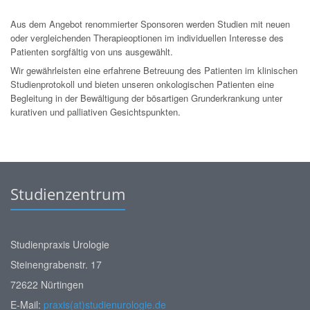
Aus dem Angebot renommierter Sponsoren werden Studien mit neuen
oder vergleichenden Therapieoptionen im individuellen Interesse des
Patienten sorgfältig von uns ausgewählt.
Wir gewährleisten eine erfahrene Betreuung des Patienten im klinischen
Studienprotokoll und bieten unseren onkologischen Patienten eine
Begleitung in der Bewältigung der bösartigen Grunderkrankung unter
kurativen und palliativen Gesichtspunkten.
Studienzentrum
Studienpraxis Urologie
Steinengrabenstr. 17
72622 Nürtingen
E-Mail:
praxis(at)studienurologie.de