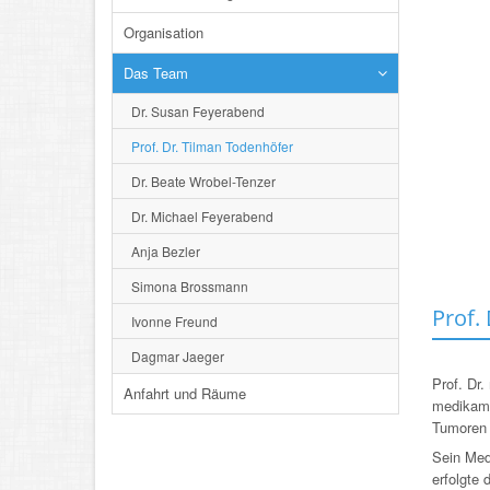
Organisation
Das Team
Dr. Susan Feyerabend
Prof. Dr. Tilman Todenhöfer
Dr. Beate Wrobel-Tenzer
Dr. Michael Feyerabend
Anja Bezler
Simona Brossmann
Prof.
Ivonne Freund
Dagmar Jaeger
Prof. Dr.
Anfahrt und Räume
medikame
Tumoren 
Sein Med
erfolgte 