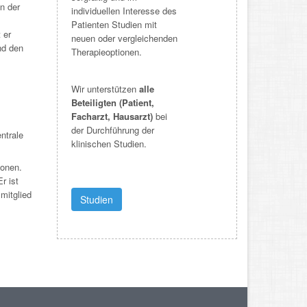
n der
individuellen Interesse des
Patienten Studien mit
 er
neuen oder vergleichenden
nd den
Therapieoptionen.
Wir unterstützen
alle
Beteiligten (Patient,
Facharzt, Hausarzt)
bei
der Durchführung der
ntrale
klinischen Studien.
ionen.
r ist
mitglied
Studien