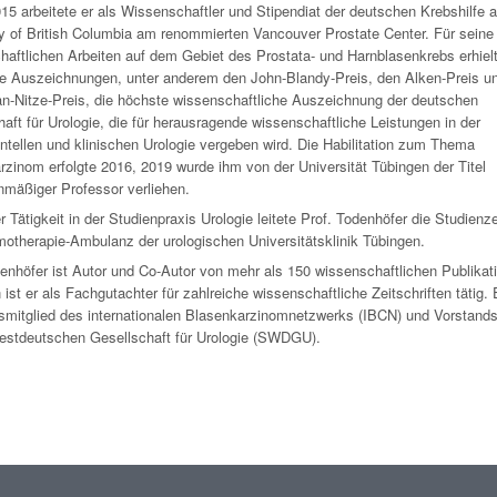
15 arbeitete er als Wissenschaftler und Stipendiat der deutschen Krebshilfe a
ty of British Columbia am renommierten Vancouver Prostate Center. Für seine
aftlichen Arbeiten auf dem Gebiet des Prostata- und Harnblasenkrebs erhielt
he Auszeichnungen, unter anderem den John-Blandy-Preis, den Alken-Preis u
an-Nitze-Preis, die höchste wissenschaftliche Auszeichnung der deutschen
aft für Urologie, die für herausragende wissenschaftliche Leistungen in der
tellen und klinischen Urologie vergeben wird. Die Habilitation zum Thema
zinom erfolgte 2016, 2019 wurde ihm von der Universität Tübingen der Titel
nmäßiger Professor verliehen.
r Tätigkeit in der Studienpraxis Urologie leitete Prof. Todenhöfer die Studienze
otherapie-Ambulanz der urologischen Universitätsklinik Tübingen.
enhöfer ist Autor und Co-Autor von mehr als 150 wissenschaftlichen Publikat
 ist er als Fachgutachter für zahlreiche wissenschaftliche Zeitschriften tätig. E
smitglied des internationalen Blasenkarzinomnetzwerks (IBCN) und Vorstands
estdeutschen Gesellschaft für Urologie (SWDGU).