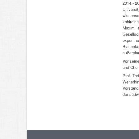
2014 - 20
Universi
wissensch
zahlreic
Maximili
Gesellsch
experimen
Blasenkar
außerpla
Vor seine
und Chem
Prof. Tod
Weiterhin
Vorstand
der südw